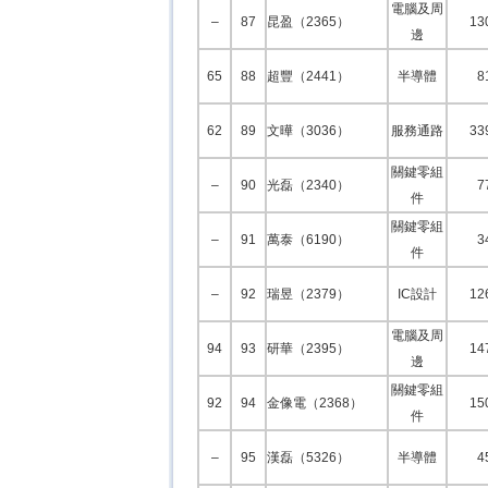
電腦及周
–
87
昆盈（2365）
13
邊
65
88
超豐（2441）
半導體
8
62
89
文曄（3036）
服務通路
33
關鍵零組
–
90
光磊（2340）
7
件
關鍵零組
–
91
萬泰（6190）
3
件
–
92
瑞昱（2379）
IC設計
12
電腦及周
94
93
研華（2395）
14
邊
關鍵零組
92
94
金像電（2368）
15
件
–
95
漢磊（5326）
半導體
4