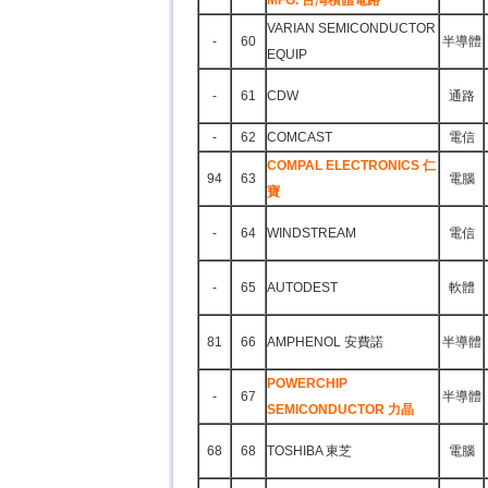
MFG. 台灣積體電路
VARIAN SEMICONDUCTOR
-
60
半導體
EQUIP
-
61
CDW
通路
-
62
COMCAST
電信
COMPAL ELECTRONICS 仁
94
63
電腦
寶
-
64
WINDSTREAM
電信
-
65
AUTODEST
軟體
81
66
AMPHENOL 安費諾
半導體
POWERCHIP
-
67
半導體
SEMICONDUCTOR 力晶
68
68
TOSHIBA 東芝
電腦