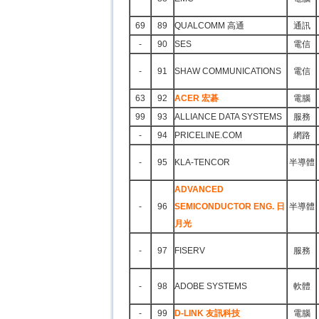
69
89
QUALCOMM 高通
通訊
-
90
SES
電信
-
91
SHAW COMMUNICATIONS
電信
63
92
ACER 宏碁
電腦
99
93
ALLIANCE DATA SYSTEMS
服務
-
94
PRICELINE.COM
網路
-
95
KLA-TENCOR
半導體
ADVANCED
-
96
SEMICONDUCTOR ENG. 日
半導體
月光
-
97
FISERV
服務
-
98
ADOBE SYSTEMS
軟體
-
99
D-LINK 友訊科技
電腦