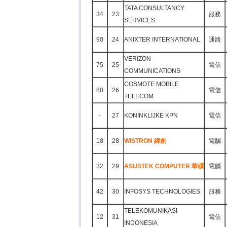
TATA CONSULTANCY
34
23
服務
SERVICES
90
24
ANIXTER INTERNATIONAL
通路
VERIZON
75
25
電信
COMMUNICATIONS
COSMOTE MOBILE
80
26
電信
TELECOM
-
27
KONINKLIJKE KPN
電信
18
28
WISTRON 緯創
電腦
32
29
ASUSTEK COMPUTER 華碩
電腦
42
30
INFOSYS TECHNOLOGIES
服務
TELEKOMUNIKASI
12
31
電信
INDONESIA