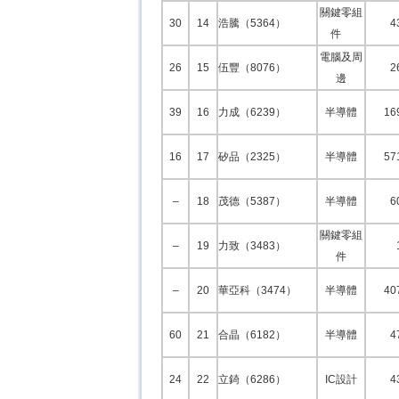
關鍵零組
30
14
浩騰（5364）
4
件
電腦及周
26
15
伍豐（8076）
2
邊
39
16
力成（6239）
半導體
16
16
17
矽品（2325）
半導體
57
–
18
茂德（5387）
半導體
6
關鍵零組
–
19
力致（3483）
件
–
20
華亞科（3474）
半導體
40
60
21
合晶（6182）
半導體
4
24
22
立錡（6286）
IC設計
4