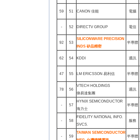
59
51
CANON 佳能
電腦
-
52
DIRECTV GROUP
電信
SILICONWARE PRECISION
92
53
半導體
INDS 矽品精密
62
54
KDDI
通訊
47
55
LM ERICSSON 易利信
半導體
VTECH HOLDINGS
78
56
通訊
偉易達集團
HYNIX SEMICONDUCTOR
-
57
半導體
海力士
FIDELITY NATIONAL INFO.
-
58
服務
SVCS.
TAIWAN SEMICONDUCTOR
-
59
半導體