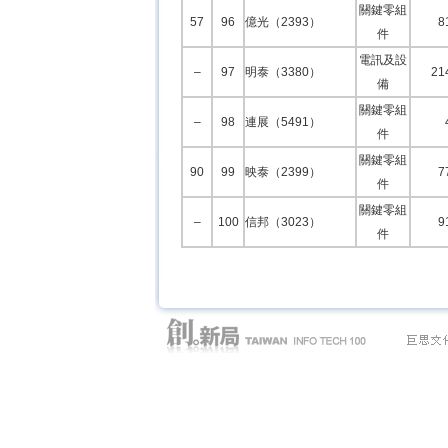
關鍵零組
57
96
億光（2393）
8
件
電訊及設
–
97
明泰（3380）
21
備
關鍵零組
–
98
連展（5491）
件
關鍵零組
90
99
映泰（2399）
7
件
關鍵零組
–
100
信邦（3023）
9
件