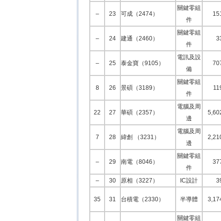
關鍵零組
–
23
可成（2474）
15
件
關鍵零組
–
24
建通（2460）
3
件
電訊及設
–
25
泰金寶（9105）
70
備
關鍵零組
8
26
景碩（3189）
11
件
電腦及周
22
27
華碩（2357）
5,60
邊
電腦及周
7
28
緯創 （3231）
2,21
邊
關鍵零組
–
29
南電（8046）
37
件
–
30
原相（3227）
IC設計
3
35
31
台積電（2330）
半導體
3,17
關鍵零組