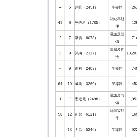
–
5
創見（2451）
半導體
26
關鍵零組
41
6
光洋科（1785）
12
件
電訊及設
2
7
華寶（8078）
71
備
電腦及周
5
8
鴻海（2317）
13,20
邊
–
9
南科（2408）
半導體
74
64
10
威剛（3260）
半導體
45
電訊及設
1
11
宏達電（2498）
1,05
備
關鍵零組
58
12
新普（6121）
16
件
–
13
力晶（5346）
半導體
92