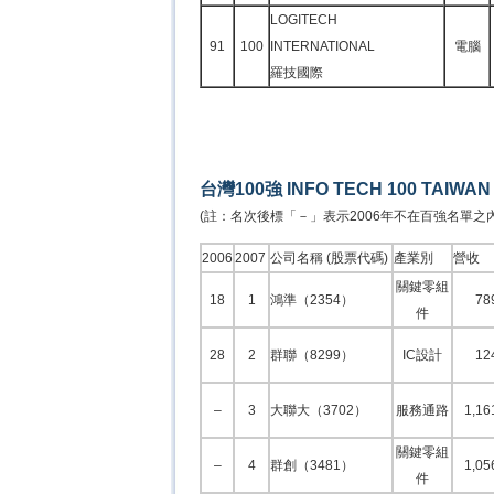
LOGITECH
91
100
INTERNATIONAL
電腦
羅技國際
台灣100強 INFO TECH 100 TAIWAN
(註：名次後標「－」表示2006年不在百強名單之
2006
2007
公司名稱 (股票代碼)
產業別
營收
關鍵零組
18
1
鴻準（2354）
78
件
28
2
群聯（8299）
IC設計
12
–
3
大聯大（3702）
服務通路
1,16
關鍵零組
–
4
群創（3481）
1,05
件