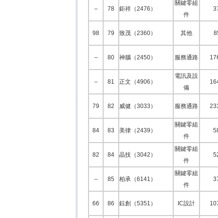
關鍵零組
–
78
鉅祥（2476）
3
件
98
79
致茂（2360）
其他
8
–
80
神腦（2450）
服務通路
17
電訊及設
–
81
正文（4906）
16
備
79
82
威健（3033）
服務通路
23
關鍵零組
84
83
美律（2439）
5
件
關鍵零組
82
84
晶技（3042）
5
件
關鍵零組
–
85
柏承（6141）
3
件
66
86
鈺創（5351）
IC設計
10