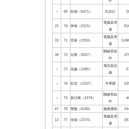
件
–
69
松翰（5471）
IC設計
2
電腦及周
25
70
神達（2315）
91
邊
電腦及周
33
71
宏碁（2353）
3,69
邊
關鍵零組
36
72
欣興（3037）
37
件
電訊及設
–
73
兆赫（2485）
5
備
–
74
旺宏 （2337）
半導體
23
關鍵零組
–
75
新日興（3376）
4
件
47
76
豐藝（6189）
服務通路
24
電腦及周
12
77
佳能（2374）
26
邊