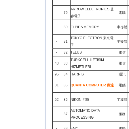
ARROW ELECTRONICS 艾
-
79
電腦
睿電子
-
80
ELPIDA MEMORY
半導體
TOKYO ELECTRON 東京電
-
81
半導體
子
-
82
TELUS
電信
TURKCELL ILETISIM
43
83
電信
HIZMETLERI
95
84
HARRIS
通訊
31
85
QUANTA COMPUTER 廣達
電腦
52
86
NIKON 尼康
半導體
AUTOMATIC DATA
-
87
服務
PROCESSING
-
88
EMC
電腦