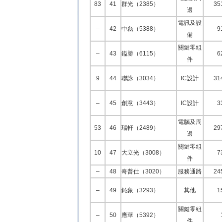
83
41
群光（2385）
35
邊
電訊及設
–
42
中磊（5388）
9
備
關鍵零組
–
43
鎰勝（6115）
6
件
9
44
聯詠（3034）
IC設計
31
–
45
創意（3443）
IC設計
3
電腦及周
53
46
瑞軒（2489）
29
邊
關鍵零組
10
47
大立光（3008）
7
件
–
48
奇普仕（3020）
服務通路
24
–
49
鈊象（3293）
其他
1
關鍵零組
–
50
應華（5392）
件