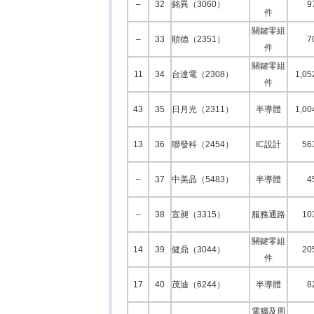
–
32
銘異（3060）
9
件
關鍵零組
–
33
順德（2351）
7
件
關鍵零組
11
34
台達電（2308）
1,05
件
43
35
日月光（2311）
半導體
1,00
13
36
聯發科（2454）
IC設計
56
–
37
中美晶（5483）
半導體
4
–
38
宣昶（3315）
服務通路
10
關鍵零組
14
39
健鼎（3044）
20
件
17
40
茂迪（6244）
半導體
8
電腦及周