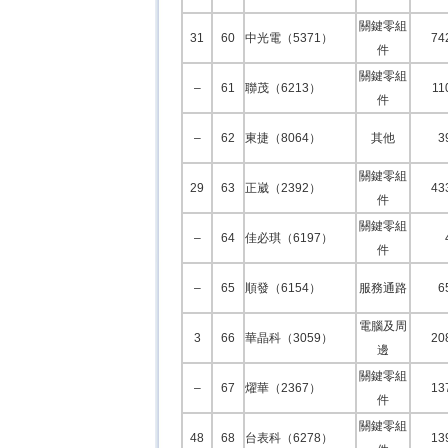
關鍵零組
31
60
中光電（5371）
74
件
關鍵零組
–
61
聯茂（6213）
11
件
–
62
東捷（8064）
其他
3
關鍵零組
29
63
正崴（2392）
43
件
關鍵零組
–
64
佳必琪（6197）
件
–
65
順發（6154）
服務通路
6
電腦及周
3
66
華晶科（3059）
20
邊
關鍵零組
–
67
燿華（2367）
13
件
關鍵零組
48
68
台表科（6278）
13