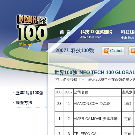
2007年科技100強
世界100強 INFO TECH 100 GLOBA
(註：名次後標「－」表示2006年不在百強名單之
2006
2007
公司名稱
產業別
23
1
AMAZON.COM 亞馬遜
網路
1
2
AMERICA MOVIL 美國移動
電信
7
3
TELEFONICA
電信