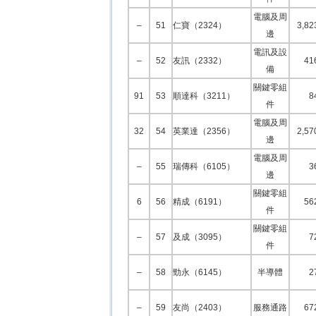
電腦及周
–
51
仁寶（2324）
3,82
邊
電訊及設
–
52
友訊（2332）
41
備
關鍵零組
91
53
順達科（3211）
8
件
電腦及周
32
54
英業達（2356）
2,57
邊
電腦及周
–
55
瑞傳科（6105）
3
邊
關鍵零組
6
56
精成（6191）
56
件
關鍵零組
–
57
及成（3095）
7
件
–
58
勁永（6145）
半導體
2
–
59
友尚（2403）
服務通路
67