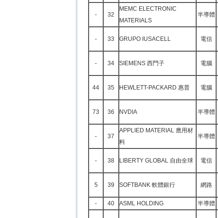
MEMC ELECTRONIC
-
32
半導體
MATERIALS
-
33
GRUPO IUSACELL
電信
-
34
SIEMENS 西門子
電腦
44
35
HEWLETT-PACKARD 惠普
電腦
73
36
NVDIA
半導體
APPLIED MATERIAL 應用材
-
37
半導體
料
-
38
LIBERTY GLOBAL 自由全球
電信
5
39
SOFTBANK 軟體銀行
網路
-
40
ASML HOLDING
半導體