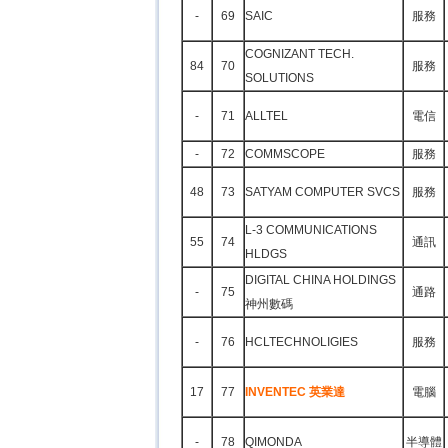
-
69
SAIC
服務
COGNIZANT TECH.
84
70
服務
SOLUTIONS
-
71
ALLTEL
電信
-
72
COMMSCOPE
服務
48
73
SATYAM COMPUTER SVCS
服務
L-3 COMMUNICATIONS
55
74
通訊
HLDGS
DIGITAL CHINA HOLDINGS
-
75
通路
神州數碼
-
76
HCLTECHNOLIGIES
服務
17
77
INVENTEC 英業達
電腦
-
78
QIMONDA
半導體