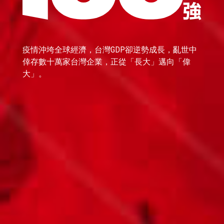
疫情沖垮全球經濟，台灣GDP卻逆勢成長，亂世中
倖存數十萬家台灣企業，正從「長大」邁向「偉
大」。