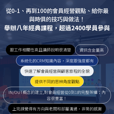
從0-1、再到100的會員經營觀點、給你最
與時俱的技巧與做法！
舉辦八年經典課程，超過2400學員參與
跟工作相關性高且講師說明很清楚
資訊含金量高
系統化的CRM知識內容，深度跟強度都有
快速了解會員經營與顧客旅程的全貌
提供不同的思辨角度觀點
IN/OUT概念的建立,對會員經營從0到1的完整架構；內
容很豐富！
上完課覺得有方向與老闆和部屬溝通，非常的感謝