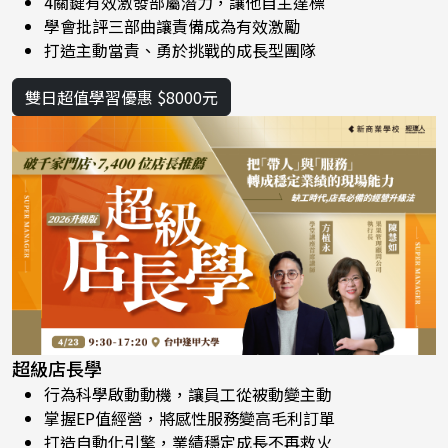
4關鍵有效激發部屬潛力，讓他自主達標
學會批評三部曲讓責備成為有效激勵
打造主動當責、勇於挑戰的成長型團隊
雙日超值學習優惠 $8000元
超級店長學
行為科學啟動動機，讓員工從被動變主動
掌握EP值經營，將感性服務變高毛利訂單
打造自動化引擎，業績穩定成長不再救火