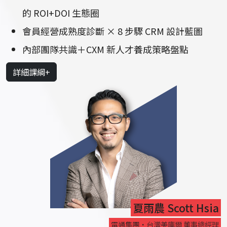
的 ROI+DOI 生態圈
會員經營成熟度診斷 × 8 步驟 CRM 設計藍圖
內部團隊共識＋CXM 新人才養成策略盤點
詳細課綱+
夏雨農 Scott Hsia
電通集團‧台灣美庫爾 董事總經理