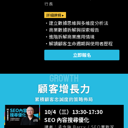
行長
詳細課綱 ▸
・建立數據思維與多維度分析法
・商業數據拆解與探索報告
・進階拆解商業應用情境
・解讀顧客生命週期與使用者歷程
立即報名
GROWTH
顧客增長力
累積顧客忠誠度的策略佈局
10/4（三）13:30-17:30
SEO 內容搜尋優化
講者：孟令強 Barry / SEO實戰家