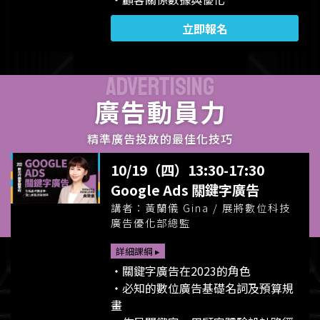
立即報名
ADVERTISING
廣告動員力
精準廣告投放的最佳化技巧
10/19（四）13:30-17:30
Google Ads 關鍵字廣告
講者：黃蘭儀 Gina / 展將數位科技
廣告優化部總監
詳細課綱 ▸
・關鍵字廣告在2023的角色
・必知的數位廣告基礎名詞及預算規
畫