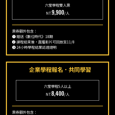
六堂學程
雙人票
9,900
NT.
/人
票券額外包含：
❶ 贈送《數位時代》18期
❷ 課程結束後，直播影片可回放至11/8
❸ 24小時學程結業認證證明
企業學程報名．共同學習
六堂學程
5人以上
8,400
NT.
/人
票券額外包含：