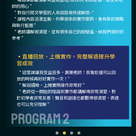
師的用心 ”
“ 對自行爬文學習的人來說容易快速解惑~”
“ 課程內容活潑生動，列舉很多的實作案例，會有新的策略
與執行藍圖 ”
“ 老師講解很清楚，並有很多自己的經驗值，給我們很好的
參考 ”
▪直播回放、上機實作，完整解惑提升學
習成效
“ 這堂課讓我受益良多，謝謝老師！我會趁還可以回
放的時候再好好實作一次！”
“ 解說細緻，上機實際操作非常好 ”
“ 老師從一開始的理論到實作都講解得非常清楚，對
於初學者非常友善！聲音和語速也都聽得很清楚，表達
也可以充分理解 ”
PROGRAM 2