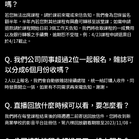
嗎？
若您無法出席課程，請於課前來電或來信告知，我們會為您保留名
額半年，半年內若您對其他課程有興趣可轉移至該堂課；如需申請
退款請於課程開始日前 3個工作天告知，我們將收取課程的一成費用
以及銀行轉帳之手續費，逾期恕不受理。例：4/23課程申請退票日
於4/17截止。
Q. 我們公司同事超過2位一起報名，雜誌可
以分成6個月份收嗎？
2人以上報名，我們會自動做雜誌接續處理 ，統一給訂購人收件，同
時發票開立一張，如果有不同需求再來電告知，謝謝。
Q. 直播回放什麼時候可以看，要怎麼看？
我們將在每堂課程結束後的隔週週二前寄送回放信件，您將收到新
商業學校的影音平台註冊信，第六梯回放觀看期限至2023/11/08。