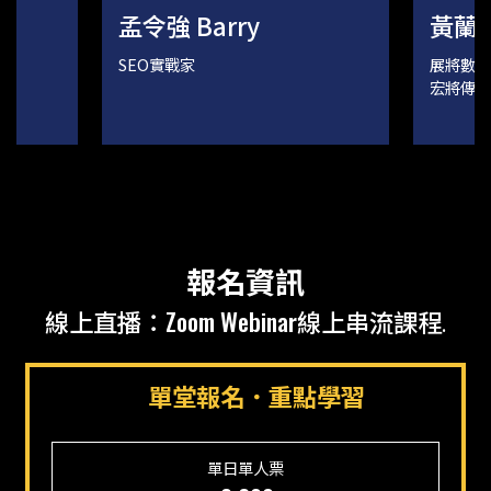
- 走跳數位行銷界10年以上
- 數位
黃蘭儀 Gina
李柏毅
遍及電商平
- 手上千個數位廣告帳戶並專注於數據
- 「廣
、不動產
成效分析，成功帶領團隊將資源轉換
- 《數
展將數位科技廣告優化部總監(隸屬於
FB 廣
外銷平台
業績
對策》商
宏將傳媒集團)
皮購物、
- 前聖洋科技cacaFly總監、
- 豐富機
責SEO優
iProspect WIS廣告優化總監
Moti
課單位教
多企業的
報名資訊
Zoom Webinar
線上直播：
線上串流課程
.
單堂報名．重點學習
單日
單人票