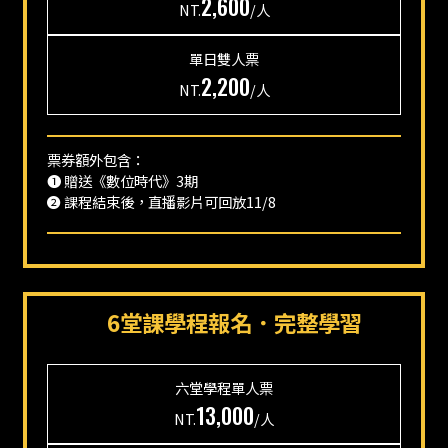
2,600
NT.
/人
單日
雙人票
2,200
NT.
/人
票券額外包含：
❶ 贈送《數位時代》3期
❷ 課程結束後，直播影片可回放11/8
6堂課學程報名．完整學習
六堂學程
單人票
13,000
NT.
/人