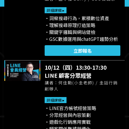
詳細課綱 ▸
・洞察搜尋行為，累積數位資產
・理解搜尋原理打造策略
・關鍵字邏輯與網站健檢
・GSC數據運用與chatGPT趨勢分析
立即報名
10/12（四）13:30-17:30
LINE 顧客分眾經營
講者：何佳勳(小圭老師) / 圭話行銷
創辦人
詳細課綱 ▸
・LINE官方帳號經營策略
・分眾經營與內容策劃
・遊戲化行銷應用實戰
・顧客關係數據與優化