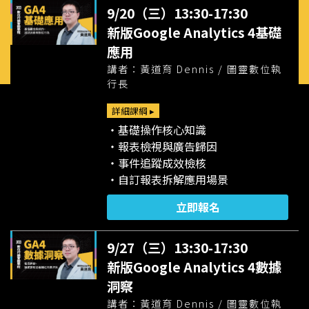
9/20（三）13:30-17:30
新版Google Analytics 4基礎
應用
講者：黃道育 Dennis / 圖靈數位執
行長
詳細課綱 ▸
・基礎操作核心知識
・報表檢視與廣告歸因
・事件追蹤成效檢核
・自訂報表拆解應用場景
立即報名
9/27（三）13:30-17:30
新版Google Analytics 4數據
洞察
講者：黃道育 Dennis / 圖靈數位執