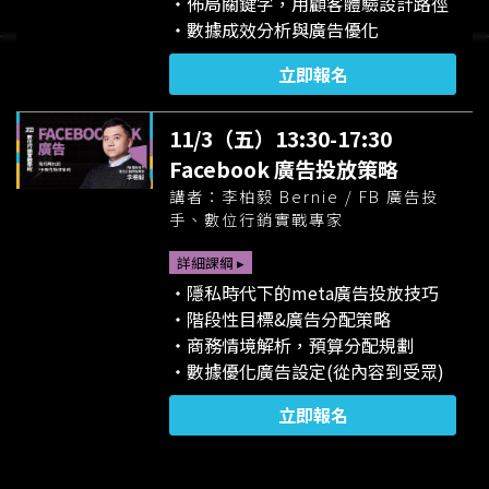
・佈局關鍵字，用顧客體驗設計路徑
・數據成效分析與廣告優化
立即報名
11/3（五）13:30-17:30
Facebook 廣告投放策略
講者：李柏毅 Bernie / FB 廣告投
手、數位行銷實戰專家
詳細課綱 ▸
・隱私時代下的meta廣告投放技巧
・階段性目標&廣告分配策略
・商務情境解析，預算分配規劃
・數據優化廣告設定(從內容到受眾)
立即報名