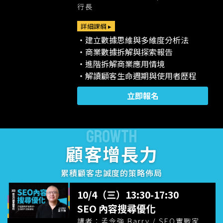
行長
詳細課綱 ▸
・建立數據思維與多維度分析法
・商業數據拆解與探索報告
・進階拆解商業應用情境
・解讀顧客生命週期與使用者歷程
立即報名
GROWTH
顧客增長力
累積顧客忠誠度的策略佈局
10/4（三）13:30-17:30
SEO 內容搜尋優化
講者：孟令強 Barry / SEO實戰家