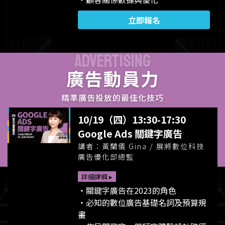
立即報名
ADVERTISING
廣告動員力
精準廣告投放的最佳化技巧
10/19（四）13:30-17:30
Google Ads 關鍵字廣告
講者：黃蘭儀 Gina / 展將數位科技
廣告優化部總監
詳細課綱 ▸
・關鍵字廣告在2023的角色
・必知的數位廣告基礎名詞及預算規
畫