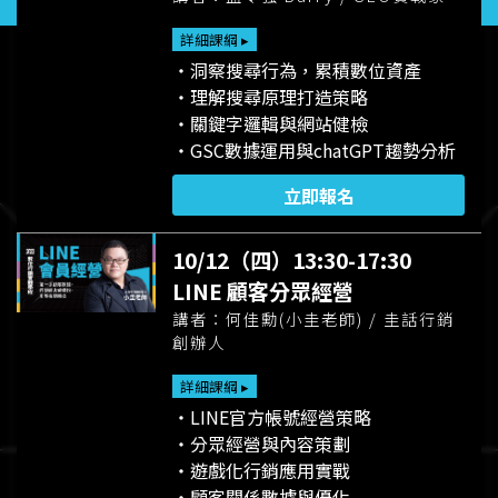
詳細課綱 ▸
・洞察搜尋行為，累積數位資產
・理解搜尋原理打造策略
・關鍵字邏輯與網站健檢
・GSC數據運用與chatGPT趨勢分析
立即報名
10/12（四）13:30-17:30
LINE 顧客分眾經營
講者：何佳勳(小圭老師) / 圭話行銷
創辦人
詳細課綱 ▸
・LINE官方帳號經營策略
・分眾經營與內容策劃
・遊戲化行銷應用實戰
・顧客關係數據與優化