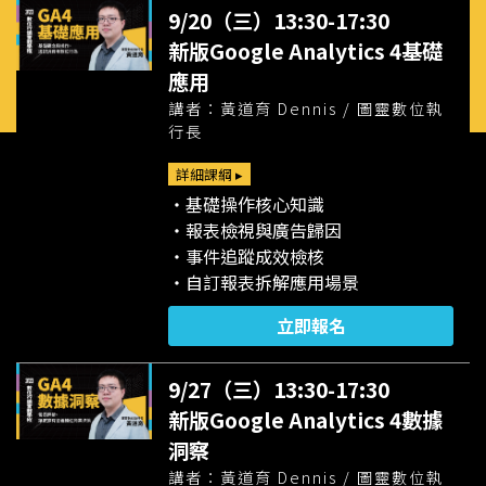
9/20（三）13:30-17:30
新版Google Analytics 4基礎
應用
講者：黃道育 Dennis / 圖靈數位執
行長
詳細課綱 ▸
・基礎操作核心知識
・報表檢視與廣告歸因
・事件追蹤成效檢核
・自訂報表拆解應用場景
立即報名
9/27（三）13:30-17:30
新版Google Analytics 4數據
洞察
講者：黃道育 Dennis / 圖靈數位執