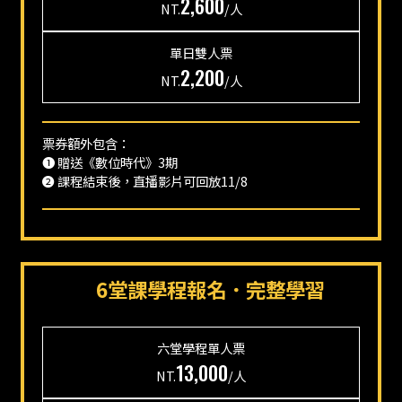
2,600
NT.
/人
單日
雙人票
2,200
NT.
/人
票券額外包含：
❶ 贈送《數位時代》3期
❷ 課程結束後，直播影片可回放11/8
6堂課學程報名．完整學習
六堂學程
單人票
13,000
NT.
/人