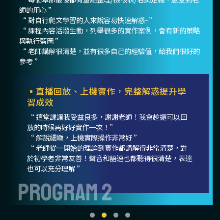
師的用心 ”
“ 對自行爬文學習的人來說容易快速解惑~”
“ 課程內容活潑生動，列舉很多的實作案例，會有新的策略
與執行藍圖 ”
“ 老師講解很清楚，並有很多自己的經驗值，給我們很好的
參考 ”
▪直播回放、上機實作，完整解惑提升學
習成效
“ 這堂課讓我受益良多，謝謝老師！我會趁還可以回
放的時候再好好實作一次！”
“ 解說細緻，上機實際操作非常好 ”
“ 老師從一開始的理論到實作都講解得非常清楚，對
於初學者非常友善！聲音和語速也都聽得很清楚，表達
也可以充分理解 ”
PROGRAM 2