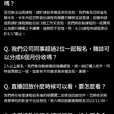
嗎？
若您無法出席課程，請於課前來電或來信告知，我們會為您保留名
額半年，半年內若您對其他課程有興趣可轉移至該堂課；如需申請
退款請於課程開始日前 3個工作天告知，我們將收取課程的一成費用
以及銀行轉帳之手續費，逾期恕不受理。例：4/23課程申請退票日
於4/17截止。
Q. 我們公司同事超過2位一起報名，雜誌可
以分成6個月份收嗎？
2人以上報名，我們會自動做雜誌接續處理 ，統一給訂購人收件，同
時發票開立一張，如果有不同需求再來電告知，謝謝。
Q. 直播回放什麼時候可以看，要怎麼看？
我們將在每堂課程結束後的隔週週二前寄送回放信件，您將收到新
商業學校的影音平台註冊信，第六梯回放觀看期限至2023/11/08。