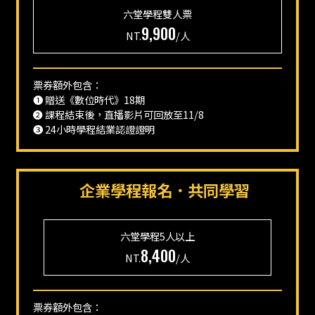
六堂學程
雙人票
9,900
NT.
/人
票券額外包含：
❶ 贈送《數位時代》18期
❷ 課程結束後，直播影片可回放至11/8
❸ 24小時學程結業認證證明
企業學程報名．共同學習
六堂學程
5人以上
8,400
NT.
/人
票券額外包含：