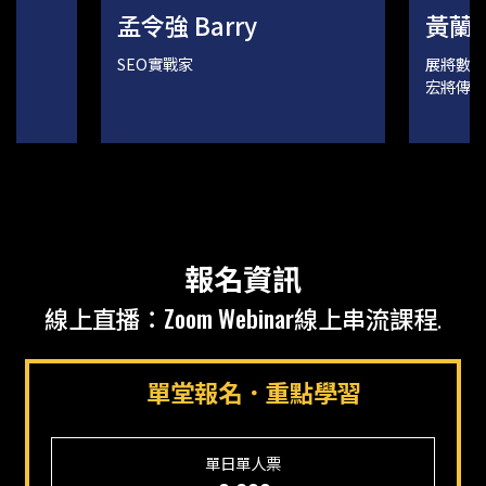
- 走跳數位行銷界10年以上
- 數位
黃蘭儀 Gina
李柏毅
遍及電商平
- 手上千個數位廣告帳戶並專注於數據
- 「廣
、不動產
成效分析，成功帶領團隊將資源轉換
- 《數
展將數位科技廣告優化部總監(隸屬於
FB 廣
外銷平台
業績
對策》商
宏將傳媒集團)
皮購物、
- 前聖洋科技cacaFly總監、
- 豐富機
責SEO優
iProspect WIS廣告優化總監
Moti
課單位教
多企業的
報名資訊
Zoom Webinar
線上直播：
線上串流課程
.
單堂報名．重點學習
單日
單人票