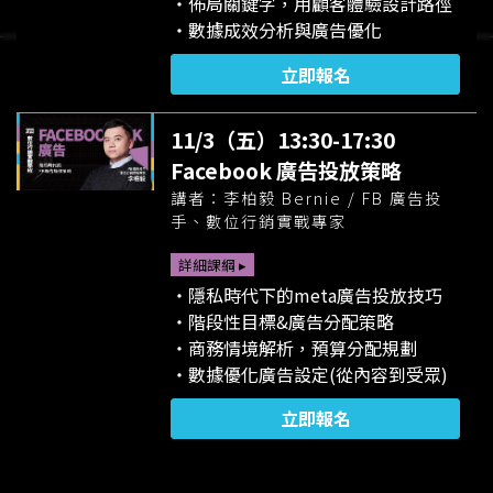
・佈局關鍵字，用顧客體驗設計路徑
・數據成效分析與廣告優化
立即報名
11/3（五）13:30-17:30
Facebook 廣告投放策略
講者：李柏毅 Bernie / FB 廣告投
手、數位行銷實戰專家
詳細課綱 ▸
・隱私時代下的meta廣告投放技巧
・階段性目標&廣告分配策略
・商務情境解析，預算分配規劃
・數據優化廣告設定(從內容到受眾)
立即報名