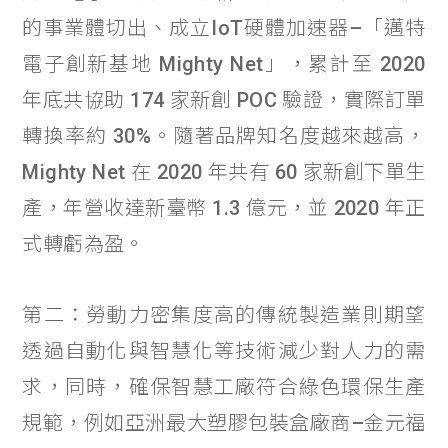
的事業體切出、成立IoT硬體加速器–「邁特
電子創新基地 Mighty Net」，累計至 2020
年底共協助 174 家新創 POC 驗證，實際訂單
轉換率約 30%。隨著品牌知名度越來越高，
Mighty Net 在 2020 年共有 60 家新創下單生
產，年營收達新臺幣 1.3 億元，並 2020 年正
式轉虧為盈。
第二：勞動力密集度高的傳統製造業則期望
透過自動化與智慧化等技術減少對人力的需
求，同時，確保智慧工廠符合綠色環保生產
規範，例如亞洲最大塑膠包裝盒廠商–金元福