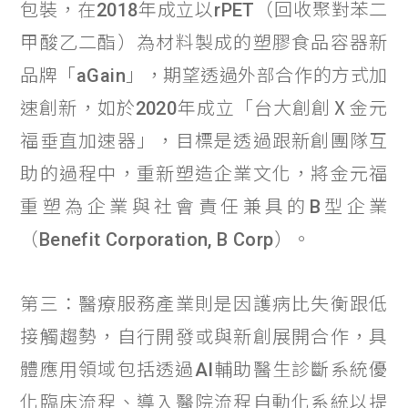
包裝，在2018年成立以rPET（回收聚對苯二
甲酸乙二酯）為材料製成的塑膠食品容器新
品牌「aGain」，期望透過外部合作的方式加
速創新，如於2020年成立「台大創創Ⅹ金元
福垂直加速器」，目標是透過跟新創團隊互
助的過程中，重新塑造企業文化，將金元福
重塑為企業與社會責任兼具的B型企業
（Benefit Corporation, B Corp）。
第三：醫療服務產業則是因護病比失衡跟低
接觸趨勢，自行開發或與新創展開合作，具
體應用領域包括透過AI輔助醫生診斷系統優
化臨床流程、導入醫院流程自動化系統以提