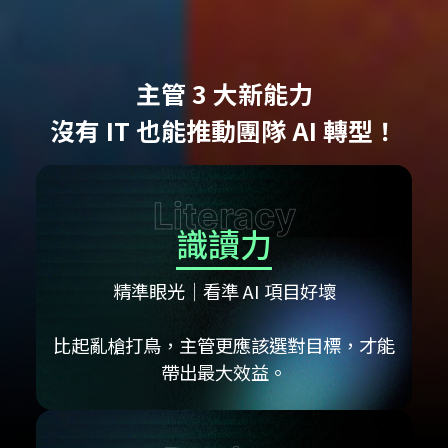
主管 3 大新能力
沒有 IT 也能推動團隊 AI 轉型！
Literacy
識讀力
精準眼光│看準 AI 項目好壞
比起亂槍打鳥，主管更應該選對目標，才能
帶出最大效益。