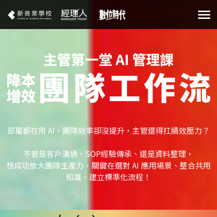
部屬都在用 AI，團隊效率卻沒提升，主管還得扛績效壓力？
不管是客戶溝通、SOP經驗傳承、還是資料整理，
想成功放大團隊生產力，關鍵在選對 AI 應用場景、整合共用
知識、建立標準化流程！