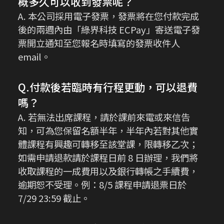
概多久可以收到發票呢？
A. 本公司採用電子發票，發票將在您付款完成
後的兩週內由「綠界科技 ECPay」寄送電子發
票開立通知至您報名時填寫的發票收件人
email。
Q.付款後若臨時有行程更動，可以退費
嗎？
A. 若無法出席課程，請於課前來電或來信告
知，可為您保留名額半年，半年內若對其他實
體課程有興趣可轉移至該堂課，限轉移乙次；
如需申請退款請於課程日前 8 日辦理，我們將
收取課程的一成費用以及銀行轉帳之手續費，
逾期恕不受理。例：8/5 課程申請退票日於
7/29 23:59 截止。