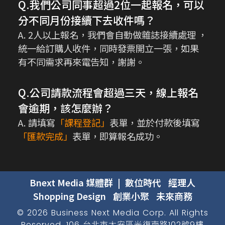
Q.我們公司同事超過2位一起報名，可以
分不同月份接續下去收件嗎？
A. 2人以上報名，我們會自動做雜誌接續處理 ，
統一給訂購人收件，同時發票開立一張，如果
有不同需求再來電告知，謝謝。
Q.公司請款流程會超過三天，線上報名
會逾期，該怎麼辦？
A. 請填寫
「課程登記」
表單，並於付款後填寫
「匯款完成」
表單，即算報名成功。
Bnext Media 媒體群
|
數位時代
經理人
Shopping Design
創業小聚
未來商務
©
2026
Business Next Media Corp. All Rights
Reserved. 106 台北市大安區光復南路102號9樓