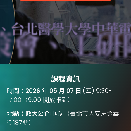
台北醫學大學
中華電信
、工研院
人
課程資訊
時間：2026 年 05 月 07 日
(四) 9:30-
17:00（9:00 開放報到）
地點：政大公企中心
（臺北市大安區金華
街187號）