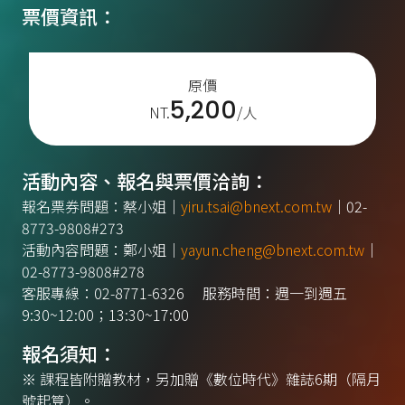
票價資訊：
原價
5,200
NT.
/人
活動內容、報名與票價洽詢：
報名票券問題：蔡小姐｜
yiru.tsai@bnext.com.tw
｜02-
8773-9808#273
活動內容問題：鄭小姐｜
yayun.cheng@bnext.com.tw
｜
02-8773-9808#278
客服專線：02-8771-6326 服務時間：週一到週五
9:30~12:00；13:30~17:00
報名須知：
※ 課程皆附贈教材，另加贈《數位時代》雜誌6期（隔月
號起算）。