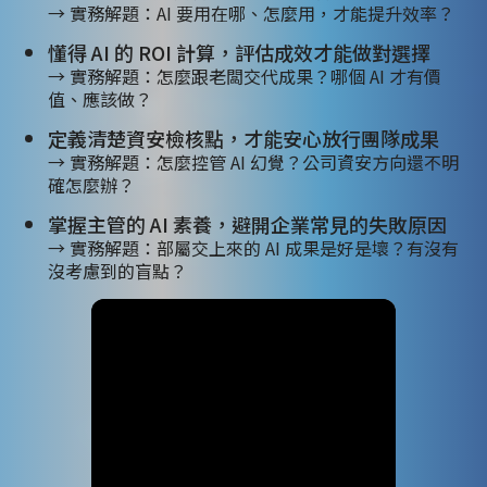
→ 實務解題：AI 要用在哪、怎麼用，才能提升效率？
懂得 AI 的 ROI 計算，評估成效才能做對選擇
→ 實務解題：怎麼跟老闆交代成果？哪個 AI 才有價
值、應該做？
定義清楚資安檢核點，才能安心放行團隊成果
→ 實務解題：怎麼控管 AI 幻覺？公司資安方向還不明
確怎麼辦？
掌握主管的 AI 素養，避開企業常見的失敗原因
→ 實務解題：部屬交上來的 AI 成果是好是壞？有沒有
沒考慮到的盲點？