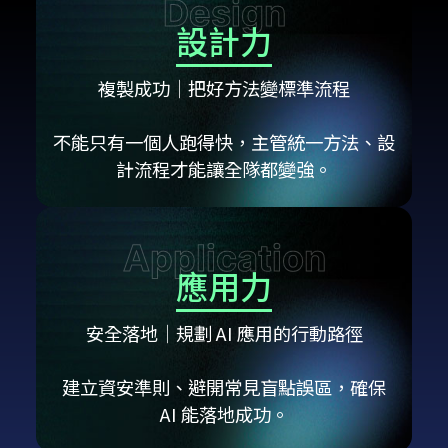
Design
設計力
複製成功│把好方法變標準流程
不能只有一個人跑得快，主管統一方法、設
計流程才能讓全隊都變強。
Application
應用力
安全落地│規劃 AI 應用的行動路徑
建立資安準則、避開常見盲點誤區，確保
AI 能落地成功。