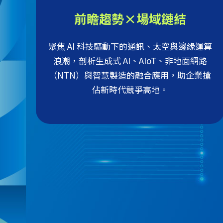
前瞻趨勢×場域鏈結
聚焦 AI 科技驅動下的通訊、太空與邊緣運算
浪潮，剖析生成式 AI、AIoT、非地面網路
（NTN）與智慧製造的融合應用，助企業搶
佔新時代競爭高地。