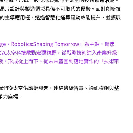
器、晶片設計與製造領域具備不可取代的優勢。面對創新技
科技的主導應用權，透過智慧化運算驅動效能提升，並擴展
dge・Robotics:Shaping Tomorrow」為主軸，聚焦
家以太空科技啟動宏觀視野，從戰略技術進入產業升級
戰，形成從上而下、從未來藍圖到落地實作的「技術牽
我們從太空供應鏈談起，連結邊緣智慧、通訊模組與整
爭力座標。