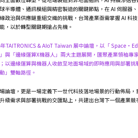
球半導體、通訊模組與精密製造的關鍵節點，在 AI 伺服
緣政治與供應鏈重組交織的挑戰，台灣產業亟需掌握 AI 
能，以於轉型關鍵期搶占先機。
5年TAITRONICS & AIoT Taiwan 展中論壇，以「 Space・E
」與「邊緣運算X機器人」兩大主題展開，匯聚產業領袖專
；以邊緣運算與機器人收斂至地面場域的即時應用與部署挑
動」雙軸路徑。
場論壇，更是一場定義下一世代科技落地場景的行動佈局，
升級需求與部署挑戰的交匯點上，共建出台灣下一個產業競