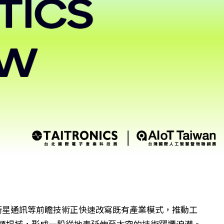
 與衛星通訊等前瞻技術正快速改寫既有產業模式，推動工
各類場域，形成一股從地表延伸至太空的技術躍遷浪潮。