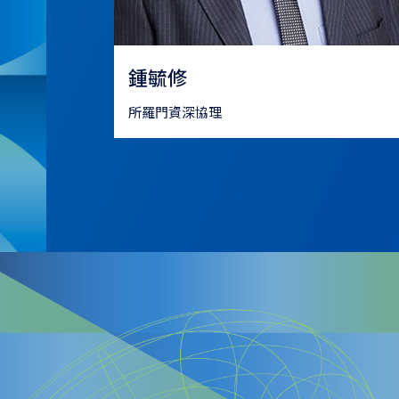
鍾毓修
所羅門資深協理