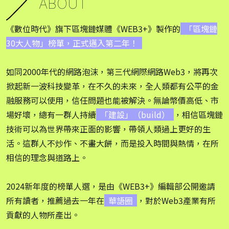
ABOUT
《數位時代》旗下區塊鏈媒體《WEB3+》製作的
「區塊鏈
30大人物」榜單，正式邁入第二年！
如同2000年代的網路泡沫，第三代網際網路Web3，將再次
掀起新一波科技變革，在不久的未來，全人類都有公平的金
融服務可以使用，信任問題也能被解決。無論幣價高低、市
場好壞，總有一群人持續
「建設」（build）
，相信區塊鏈
技術可以為世界帶來正面的影響，帶領人類過上更好的生
活。這群人不炒作、不畫大餅，而是投入時間與熱情，在所
相信的理念與道路上。
2024新年度的榜單人選，是由《WEB3+》編輯部公開邀請
所有讀者，推薦過去一年在
華語圈
，對於Web3產業有所
貢獻的人物所產出。