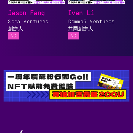
Jason Fang
Ivan Li
Sora Ventures
Comma3 Ventures
創辦人
共同創辦人
VC
VC