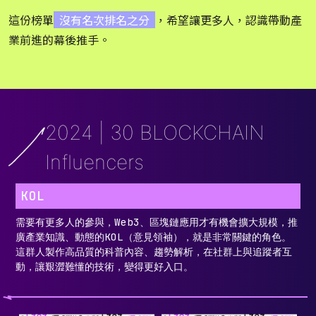
這份榜單
沒有名次排名之分
，希望讓更多人，認識帶動產
業前進的幕後推手。
2024 | 30 BLOCKCHAIN
Influencers
KOL
需要有更多人的參與，Web3、區塊鏈應用才有機會擴大規模，推
廣產業知識、動態的KOL（意見領袖），就是非常關鍵的角色。
這群人製作高品質的科普內容、趨勢解析，在社群上與追蹤者互
動，讓艱澀難懂的技術，變得更好入口。