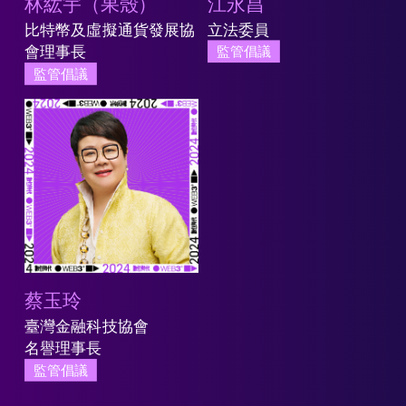
林紘宇（果殼）
江永昌
比特幣及虛擬通貨發展協
立法委員
會理事長
監管倡議
監管倡議
蔡玉玲
臺灣金融科技協會
名譽理事長
監管倡議