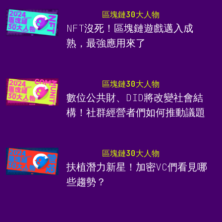
區塊鏈30大人物
NFT沒死！區塊鏈遊戲邁入成
熟，最強應用來了
區塊鏈30大人物
數位公共財、DID將改變社會結
構！社群經營者們如何推動議題
區塊鏈30大人物
扶植潛力新星！加密VC們看見哪
些趨勢？