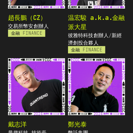
趙長鵬（CZ）
温宏駿 a.k.a.金融
交易所幣安創辦人
派大星
金融 FINANCE
彼雅特科技創辦人/新經
濟創投合夥人
金融 FINANCE
戴志洋
鄭光泰
量趨科技 技術長
幣託集團