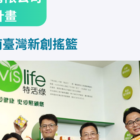
計畫
南臺灣新創搖籃