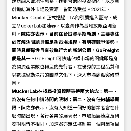
速器融入當地生態系，找到合適的投資標的，以及新
創鏈結海外市場及資源，皆同時受益。2021年，
Mucker Capital 正式透過TTA的引薦進入臺灣，成
立MuckerLab加速器，以臺灣作為基地放眼亞洲新
創。
陳佐亦表示，目前在台投資早期新創，主要專注
於其解決問題具備足夠市場規模、有明確競爭優勢，
同時具備彈性且有效執行力的新創公司，GoFreight
便是其一。
GoFreight可快速佔領市場的關鍵即是身
為物流產業數位轉型的先行者，在優秀的工程品質和
以數據驅動決策的團隊文化下，深入市場痛點突破重
圍。
MuckerLab在找尋投資標時秉持兩大信念：第一、
為沒有任何申請時間的限制；第二、沒有任何輔導期
限。
陳佐亦表示，沒有人知道一個好的創業者會在什
麼時間出現，各行各業發展現況、市場拓展速度及研
發期限皆不相同，加速器亦無法控制每一個創業項目