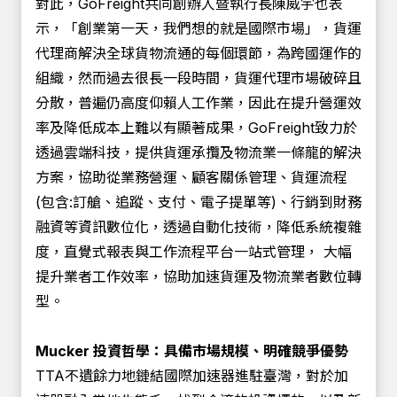
對此，GoFreight共同創辦人暨執行長陳威宇也表
示，「創業第一天，我們想的就是國際市場」，貨運
代理商解決全球貨物流通的每個環節，為跨國運作的
組織，然而過去很長一段時間，貨運代理市場破碎且
分散，普遍仍高度仰賴人工作業，因此在提升營運效
率及降低成本上難以有顯著成果，GoFreight致力於
透過雲端科技，提供貨運承攬及物流業一條龍的解決
方案，協助從業務營運、顧客關係管理、貨運流程
(包含:訂艙、追蹤、支付、電子提單等)、行銷到財務
融資等資訊數位化，透過自動化技術，降低系統複雜
度，直覺式報表與工作流程平台一站式管理， 大幅
提升業者工作效率，協助加速貨運及物流業者數位轉
型。
Mucker 投資哲學：具備市場規模、明確競爭優勢
TTA不遺餘力地鏈結國際加速器進駐臺灣，對於加