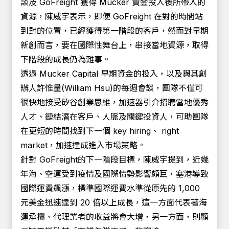
談及 GoFreight 獲得 Mucker 資金投入後所帶入的
資源，陳威宇表示，即便 GoFreight 在對的時間站
到對的位置，已經獲得第一階段的客戶，然而對早期
新創而言，要在國際性舞台上，串接當地資源，取得
下階段的成長仍為難事。
透過 Mucker Capital 早期資金的投入，以及與其創
辦人許惟量(William Hsu)的每週會談，團隊不僅可
很快地接受矽谷創業思維，加速器引介招聘當地優秀
人才、鏈結潛在客戶、人脈及關鍵投資人，可助團隊
在更短的時間找到下一個 key hiring、 right
market，加速達成進入市場策略。
針對 GoFreight的下一階段目標，陳威宇提到，近幾
年海、空運受到疫情及國際情勢影響頗巨，塞港導致
國際運費飆漲，標準國際運費水準從原先的 1,000
元美金迅速達到 20 倍以上成長，這一方面代表著海
運承攬、代理業者的收益將會大增，另一方面，則顯