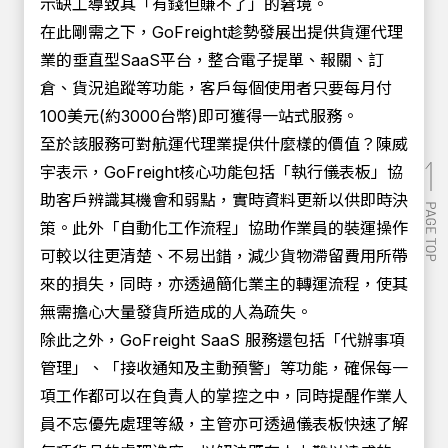
示缺工導致其「有錢但賺不了」的窘境。
在此剛需之下，GoFreight趁勢發展出提供貨運代理
業的垂直型SaaS平台，整合電子提單、報關、訂
倉、貨況追蹤等功能，客戶每個使用者只要每月付
100美元(約3000台幣)即可獲得一站式服務。
至於該服務可對航運代理業提供什麼樣的價值？陳威
宇表示，GoFreight核心功能包括「執行儀表板」協
助客戶辨識其機會和弱點，實時資料更新以供即時決
策。此外「自動化工作流程」協助作業員的裝運操作
可較以往更清楚、不易出錯，減少貨物滯留費用所帶
來的損失，同時，亦透過簡化業主的轉運流程，使其
無需擔心大量發貨所造成的人為疏失。
除此之外，GoFreight SaaS 服務還包括「代辦事項
管理」、「接收通知及主動預警」等功能，確保每一
項工作都可以在負責人的掌控之中，同時提醒作業人
員不忘優先處理等級，主管亦可透過儀表板快速了解