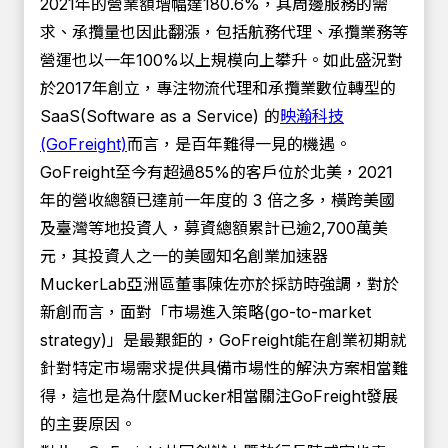
2021年的營業額增幅達180.6%，其周邊服務的需
求、承攬量也因此翻漲，包括航務代理、承攬業務等
營運也以一年100%以上規模向上攀升。如此盛況對
於2017年創立，專注物流代理和承攬業數位轉型的
SaaS(Software as a Service) 的
映瀚科技
(GoFreight)
而言，是百年難得一見的機遇。
GoFreight至今有超過85%的客戶位於北美，2021
年的營收總額已達前一年度的 3 倍之多，橫跨美國
及臺灣等地投資人，募資總額累計已逾2,700萬美
元，其投資人之一的美國知名創業加速器
MuckerLab亞洲區董事陳佐亦於採訪時強調，對於
新創而言，面對「市場進入策略(go-to-market
strategy)」是最艱鉅的，GoFreight能在創業初期就
針對特定市場需求提供具備市場性的解決方案相當難
得，這也是為什麼Mucker相當關注GoFreight發展
的主要原因。